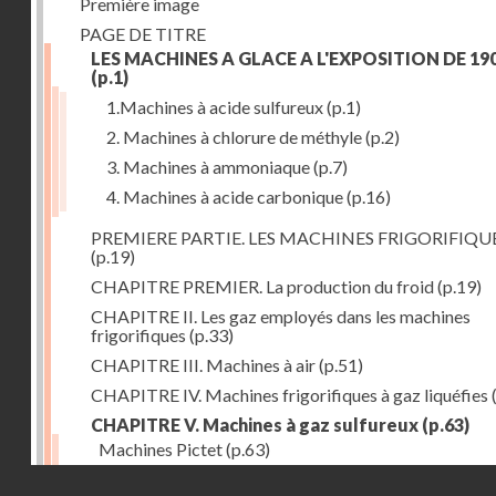
Première image
PAGE DE TITRE
LES MACHINES A GLACE A L'EXPOSITION DE 19
(p.1)
1.Machines à acide sulfureux
(p.1)
2. Machines à chlorure de méthyle
(p.2)
3. Machines à ammoniaque
(p.7)
4. Machines à acide carbonique
(p.16)
PREMIERE PARTIE. LES MACHINES FRIGORIFIQU
(p.19)
CHAPITRE PREMIER. La production du froid
(p.19)
CHAPITRE II. Les gaz employés dans les machines
frigorifiques
(p.33)
CHAPITRE III. Machines à air
(p.51)
CHAPITRE IV. Machines frigorifiques à gaz liquéfies
CHAPITRE V. Machines à gaz sulfureux
(p.63)
Machines Pictet
(p.63)
Droits réservés - CNAM
Machines Cambier
(p.93)