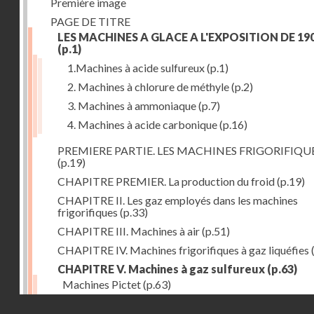
Première image
PAGE DE TITRE
LES MACHINES A GLACE A L'EXPOSITION DE 19
(p.1)
1.Machines à acide sulfureux
(p.1)
2. Machines à chlorure de méthyle
(p.2)
3. Machines à ammoniaque
(p.7)
4. Machines à acide carbonique
(p.16)
PREMIERE PARTIE. LES MACHINES FRIGORIFIQU
(p.19)
CHAPITRE PREMIER. La production du froid
(p.19)
CHAPITRE II. Les gaz employés dans les machines
frigorifiques
(p.33)
CHAPITRE III. Machines à air
(p.51)
CHAPITRE IV. Machines frigorifiques à gaz liquéfies
CHAPITRE V. Machines à gaz sulfureux
(p.63)
Machines Pictet
(p.63)
Droits réservés - CNAM
Machines Cambier
(p.93)