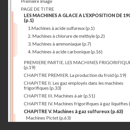
Première image
PAGE DE TITRE
LES MACHINES A GLACE A L'EXPOSITION DE 19
(p.1)
1.Machines à acide sulfureux
(p.1)
2. Machines à chlorure de méthyle
(p.2)
3. Machines à ammoniaque
(p.7)
4. Machines à acide carbonique
(p.16)
PREMIERE PARTIE. LES MACHINES FRIGORIFIQU
(p.19)
CHAPITRE PREMIER. La production du froid
(p.19)
CHAPITRE II. Les gaz employés dans les machines
frigorifiques
(p.33)
CHAPITRE III. Machines à air
(p.51)
CHAPITRE IV. Machines frigorifiques à gaz liquéfies
CHAPITRE V. Machines à gaz sulfureux
(p.63)
Machines Pictet
(p.63)
Droits réservés - CNAM
Machines Cambier
(p.93)