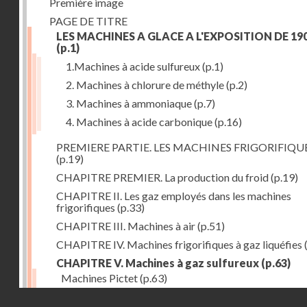
Première image
PAGE DE TITRE
LES MACHINES A GLACE A L'EXPOSITION DE 19
(p.1)
1.Machines à acide sulfureux
(p.1)
2. Machines à chlorure de méthyle
(p.2)
3. Machines à ammoniaque
(p.7)
4. Machines à acide carbonique
(p.16)
PREMIERE PARTIE. LES MACHINES FRIGORIFIQU
(p.19)
CHAPITRE PREMIER. La production du froid
(p.19)
CHAPITRE II. Les gaz employés dans les machines
frigorifiques
(p.33)
CHAPITRE III. Machines à air
(p.51)
CHAPITRE IV. Machines frigorifiques à gaz liquéfies
CHAPITRE V. Machines à gaz sulfureux
(p.63)
Machines Pictet
(p.63)
Droits réservés - CNAM
Machines Cambier
(p.93)