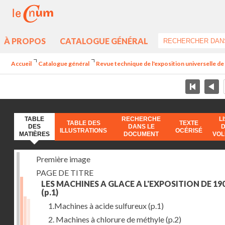
À PROPOS
CATALOGUE GÉNÉRAL
Accueil
Catalogue général
Revue technique de l'exposition universelle d
TABLE
RECHERCHE
L
TABLE DES
TEXTE
DES
DANS LE
ILLUSTRATIONS
OCÉRISÉ
MATIÈRES
DOCUMENT
VO
Première image
PAGE DE TITRE
LES MACHINES A GLACE A L'EXPOSITION DE 19
(p.1)
1.Machines à acide sulfureux
(p.1)
2. Machines à chlorure de méthyle
(p.2)