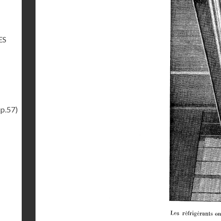
ES
(p.57)