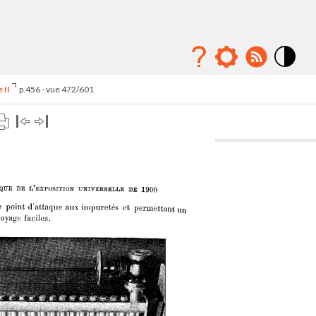
Mode
contraste
 II
p.456 - vue 472/601
élévé