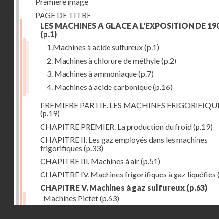
Première image
PAGE DE TITRE
LES MACHINES A GLACE A L'EXPOSITION DE 19
(p.1)
1.Machines à acide sulfureux
(p.1)
2. Machines à chlorure de méthyle
(p.2)
3. Machines à ammoniaque
(p.7)
4. Machines à acide carbonique
(p.16)
PREMIERE PARTIE. LES MACHINES FRIGORIFIQU
(p.19)
CHAPITRE PREMIER. La production du froid
(p.19)
CHAPITRE II. Les gaz employés dans les machines
frigorifiques
(p.33)
CHAPITRE III. Machines à air
(p.51)
CHAPITRE IV. Machines frigorifiques à gaz liquéfies
CHAPITRE V. Machines à gaz sulfureux
(p.63)
Machines Pictet
(p.63)
Droits réservés - CNAM
Machines Cambier
(p.93)