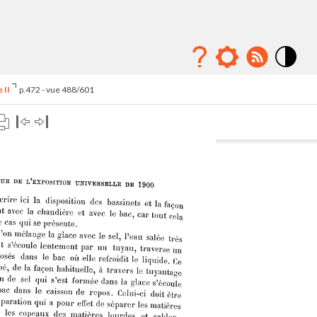
Mode
contraste
 II
p.472 - vue 488/601
élévé