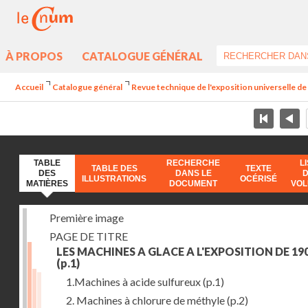
À PROPOS
CATALOGUE GÉNÉRAL
Accueil
Catalogue général
Revue technique de l'exposition universelle d
TABLE
RECHERCHE
L
TABLE DES
TEXTE
DES
DANS LE
ILLUSTRATIONS
OCÉRISÉ
MATIÈRES
DOCUMENT
VO
Première image
PAGE DE TITRE
LES MACHINES A GLACE A L'EXPOSITION DE 19
(p.1)
1.Machines à acide sulfureux
(p.1)
2. Machines à chlorure de méthyle
(p.2)