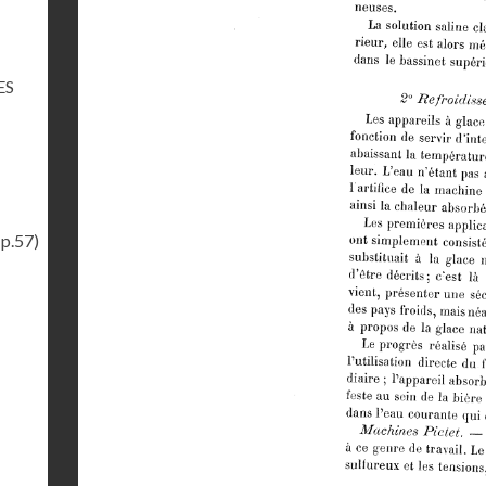
ES
(p.57)