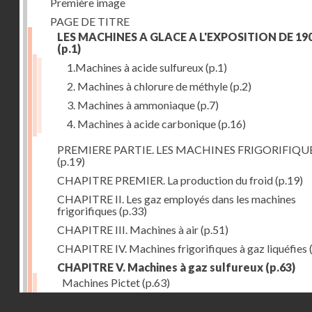
Première image
PAGE DE TITRE
LES MACHINES A GLACE A L'EXPOSITION DE 19
(p.1)
1.Machines à acide sulfureux
(p.1)
2. Machines à chlorure de méthyle
(p.2)
3. Machines à ammoniaque
(p.7)
4. Machines à acide carbonique
(p.16)
PREMIERE PARTIE. LES MACHINES FRIGORIFIQU
(p.19)
CHAPITRE PREMIER. La production du froid
(p.19)
CHAPITRE II. Les gaz employés dans les machines
frigorifiques
(p.33)
CHAPITRE III. Machines à air
(p.51)
CHAPITRE IV. Machines frigorifiques à gaz liquéfies
CHAPITRE V. Machines à gaz sulfureux
(p.63)
Machines Pictet
(p.63)
Droits réservés - CNAM
Machines Cambier
(p.93)