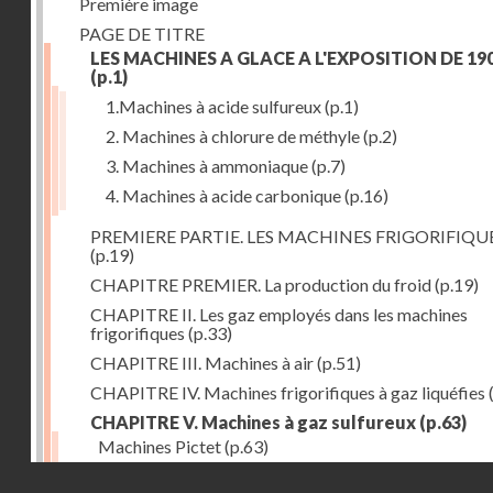
Première image
PAGE DE TITRE
LES MACHINES A GLACE A L'EXPOSITION DE 19
(p.1)
1.Machines à acide sulfureux
(p.1)
2. Machines à chlorure de méthyle
(p.2)
3. Machines à ammoniaque
(p.7)
4. Machines à acide carbonique
(p.16)
PREMIERE PARTIE. LES MACHINES FRIGORIFIQU
(p.19)
CHAPITRE PREMIER. La production du froid
(p.19)
CHAPITRE II. Les gaz employés dans les machines
frigorifiques
(p.33)
CHAPITRE III. Machines à air
(p.51)
CHAPITRE IV. Machines frigorifiques à gaz liquéfies
CHAPITRE V. Machines à gaz sulfureux
(p.63)
Machines Pictet
(p.63)
Droits réservés - CNAM
Machines Cambier
(p.93)