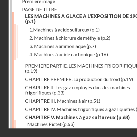
Première image
PAGE DE TITRE
LES MACHINES A GLACE A L'EXPOSITION DE 19
(p.1)
1.Machines à acide sulfureux
(p.1)
2. Machines à chlorure de méthyle
(p.2)
3. Machines à ammoniaque
(p.7)
4. Machines à acide carbonique
(p.16)
PREMIERE PARTIE. LES MACHINES FRIGORIFIQU
(p.19)
CHAPITRE PREMIER. La production du froid
(p.19)
CHAPITRE II. Les gaz employés dans les machines
frigorifiques
(p.33)
CHAPITRE III. Machines à air
(p.51)
CHAPITRE IV. Machines frigorifiques à gaz liquéfies
CHAPITRE V. Machines à gaz sulfureux
(p.63)
Machines Pictet
(p.63)
Droits réservés - CNAM
Machines Cambier
(p.93)