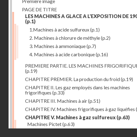
Première image
PAGE DE TITRE
LES MACHINES A GLACE A L'EXPOSITION DE 19
(p.1)
1.Machines à acide sulfureux
(p.1)
2. Machines à chlorure de méthyle
(p.2)
3. Machines à ammoniaque
(p.7)
4. Machines à acide carbonique
(p.16)
PREMIERE PARTIE. LES MACHINES FRIGORIFIQU
(p.19)
CHAPITRE PREMIER. La production du froid
(p.19)
CHAPITRE II. Les gaz employés dans les machines
frigorifiques
(p.33)
CHAPITRE III. Machines à air
(p.51)
CHAPITRE IV. Machines frigorifiques à gaz liquéfies
CHAPITRE V. Machines à gaz sulfureux
(p.63)
Machines Pictet
(p.63)
Droits réservés - CNAM
Machines Cambier
(p.93)