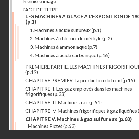
Première image
PAGE DE TITRE
LES MACHINES A GLACE A L'EXPOSITION DE 19
(p.1)
1.Machines à acide sulfureux
(p.1)
2. Machines à chlorure de méthyle
(p.2)
3. Machines à ammoniaque
(p.7)
4. Machines à acide carbonique
(p.16)
PREMIERE PARTIE. LES MACHINES FRIGORIFIQU
(p.19)
CHAPITRE PREMIER. La production du froid
(p.19)
CHAPITRE II. Les gaz employés dans les machines
frigorifiques
(p.33)
CHAPITRE III. Machines à air
(p.51)
CHAPITRE IV. Machines frigorifiques à gaz liquéfies
CHAPITRE V. Machines à gaz sulfureux
(p.63)
Machines Pictet
(p.63)
Droits réservés - CNAM
Machines Cambier
(p.93)