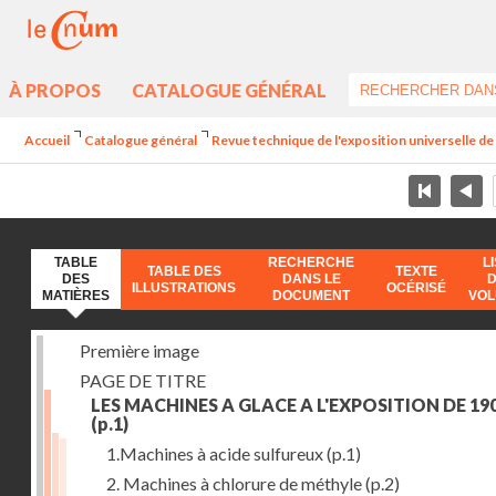
À PROPOS
CATALOGUE GÉNÉRAL
Accueil
Catalogue général
Revue technique de l'exposition universelle d
TABLE
RECHERCHE
L
TABLE DES
TEXTE
DES
DANS LE
ILLUSTRATIONS
OCÉRISÉ
MATIÈRES
DOCUMENT
VO
Première image
PAGE DE TITRE
LES MACHINES A GLACE A L'EXPOSITION DE 19
(p.1)
1.Machines à acide sulfureux
(p.1)
2. Machines à chlorure de méthyle
(p.2)