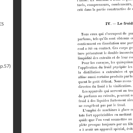
ES
(p.57)