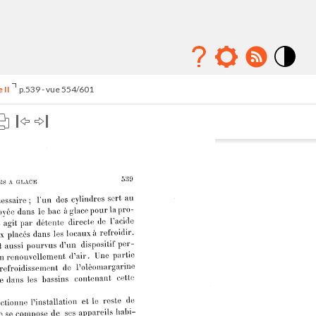
Mode
contraste
 II
p.539 - vue 554/601
élévé