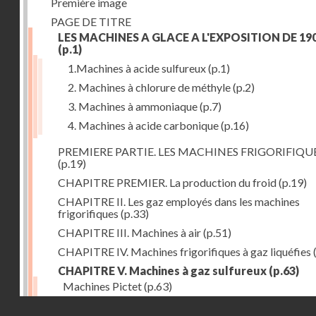
Première image
PAGE DE TITRE
LES MACHINES A GLACE A L'EXPOSITION DE 19
(p.1)
1.Machines à acide sulfureux
(p.1)
2. Machines à chlorure de méthyle
(p.2)
3. Machines à ammoniaque
(p.7)
4. Machines à acide carbonique
(p.16)
PREMIERE PARTIE. LES MACHINES FRIGORIFIQU
(p.19)
CHAPITRE PREMIER. La production du froid
(p.19)
CHAPITRE II. Les gaz employés dans les machines
frigorifiques
(p.33)
CHAPITRE III. Machines à air
(p.51)
CHAPITRE IV. Machines frigorifiques à gaz liquéfies
CHAPITRE V. Machines à gaz sulfureux
(p.63)
Machines Pictet
(p.63)
Droits réservés - CNAM
Machines Cambier
(p.93)