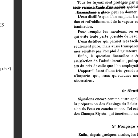
ES
(p.57)