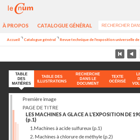
À PROPOS
CATALOGUE GÉNÉRAL
Accueil
Catalogue général
Revue technique de l'exposition universelle d
TABLE
RECHERCHE
L
TABLE DES
TEXTE
DES
DANS LE
ILLUSTRATIONS
OCÉRISÉ
MATIÈRES
DOCUMENT
VO
Première image
PAGE DE TITRE
LES MACHINES A GLACE A L'EXPOSITION DE 19
(p.1)
1.Machines à acide sulfureux
(p.1)
2. Machines à chlorure de méthyle
(p.2)