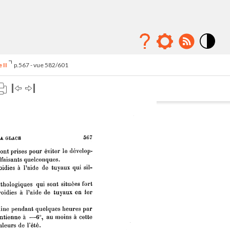
Mode
contraste
 II
p.567 - vue 582/601
élévé