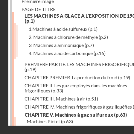
Première image
PAGE DE TITRE
LES MACHINES A GLACE A L'EXPOSITION DE 19
(p.1)
1.Machines à acide sulfureux
(p.1)
2. Machines à chlorure de méthyle
(p.2)
3. Machines à ammoniaque
(p.7)
4. Machines à acide carbonique
(p.16)
PREMIERE PARTIE. LES MACHINES FRIGORIFIQU
(p.19)
CHAPITRE PREMIER. La production du froid
(p.19)
CHAPITRE II. Les gaz employés dans les machines
frigorifiques
(p.33)
CHAPITRE III. Machines à air
(p.51)
CHAPITRE IV. Machines frigorifiques à gaz liquéfies
CHAPITRE V. Machines à gaz sulfureux
(p.63)
Machines Pictet
(p.63)
Droits réservés - CNAM
Machines Cambier
(p.93)