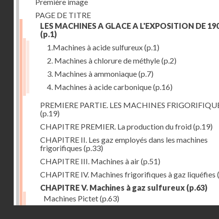
Première image
PAGE DE TITRE
LES MACHINES A GLACE A L'EXPOSITION DE 19
(p.1)
1.Machines à acide sulfureux
(p.1)
2. Machines à chlorure de méthyle
(p.2)
3. Machines à ammoniaque
(p.7)
4. Machines à acide carbonique
(p.16)
PREMIERE PARTIE. LES MACHINES FRIGORIFIQU
(p.19)
CHAPITRE PREMIER. La production du froid
(p.19)
CHAPITRE II. Les gaz employés dans les machines
frigorifiques
(p.33)
CHAPITRE III. Machines à air
(p.51)
CHAPITRE IV. Machines frigorifiques à gaz liquéfies
CHAPITRE V. Machines à gaz sulfureux
(p.63)
Machines Pictet
(p.63)
Droits réservés - CNAM
Machines Cambier
(p.93)