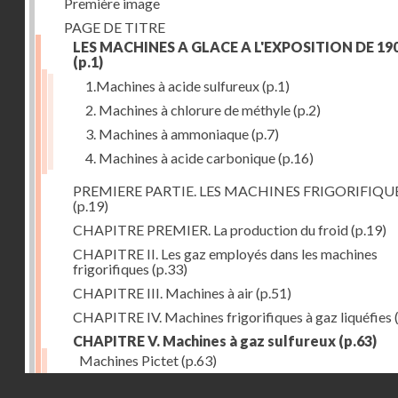
Première image
PAGE DE TITRE
LES MACHINES A GLACE A L'EXPOSITION DE 19
(p.1)
1.Machines à acide sulfureux
(p.1)
2. Machines à chlorure de méthyle
(p.2)
3. Machines à ammoniaque
(p.7)
4. Machines à acide carbonique
(p.16)
PREMIERE PARTIE. LES MACHINES FRIGORIFIQU
(p.19)
CHAPITRE PREMIER. La production du froid
(p.19)
CHAPITRE II. Les gaz employés dans les machines
frigorifiques
(p.33)
CHAPITRE III. Machines à air
(p.51)
CHAPITRE IV. Machines frigorifiques à gaz liquéfies
CHAPITRE V. Machines à gaz sulfureux
(p.63)
Machines Pictet
(p.63)
Droits réservés - CNAM
Machines Cambier
(p.93)