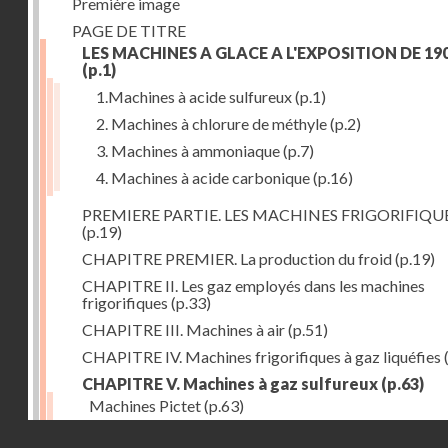
Première image
PAGE DE TITRE
LES MACHINES A GLACE A L'EXPOSITION DE 19
(p.1)
1.Machines à acide sulfureux
(p.1)
2. Machines à chlorure de méthyle
(p.2)
3. Machines à ammoniaque
(p.7)
4. Machines à acide carbonique
(p.16)
PREMIERE PARTIE. LES MACHINES FRIGORIFIQU
(p.19)
CHAPITRE PREMIER. La production du froid
(p.19)
CHAPITRE II. Les gaz employés dans les machines
frigorifiques
(p.33)
CHAPITRE III. Machines à air
(p.51)
CHAPITRE IV. Machines frigorifiques à gaz liquéfies
CHAPITRE V. Machines à gaz sulfureux
(p.63)
Machines Pictet
(p.63)
Droits réservés - CNAM
Machines Cambier
(p.93)