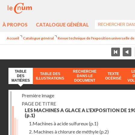
À PROPOS
CATALOGUE GÉNÉRAL
Accueil
Catalogue général
Revue technique de l'exposition universelle d
TABLE
RECHERCHE
L
TABLE DES
TEXTE
DES
DANS LE
ILLUSTRATIONS
OCÉRISÉ
MATIÈRES
DOCUMENT
VO
Première image
PAGE DE TITRE
LES MACHINES A GLACE A L'EXPOSITION DE 19
(p.1)
1.Machines à acide sulfureux
(p.1)
2. Machines à chlorure de méthyle
(p.2)