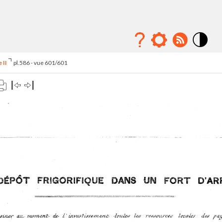
Mode
contraste
 II
pl.586 - vue 601/601
élévé