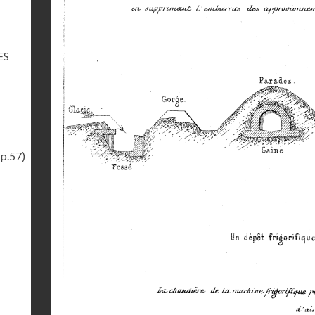
ES
(p.57)