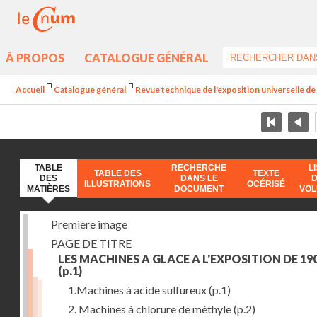
À PROPOS
CATALOGUE GÉNÉRAL
Accueil
Catalogue général
Revue technique de l'exposition universelle d
TABLE
RECHERCHE
L
TABLE DES
TEXTE
DES
DANS LE
ILLUSTRATIONS
OCÉRISÉ
MATIÈRES
DOCUMENT
VO
Première image
PAGE DE TITRE
LES MACHINES A GLACE A L'EXPOSITION DE 19
(p.1)
1.Machines à acide sulfureux
(p.1)
2. Machines à chlorure de méthyle
(p.2)