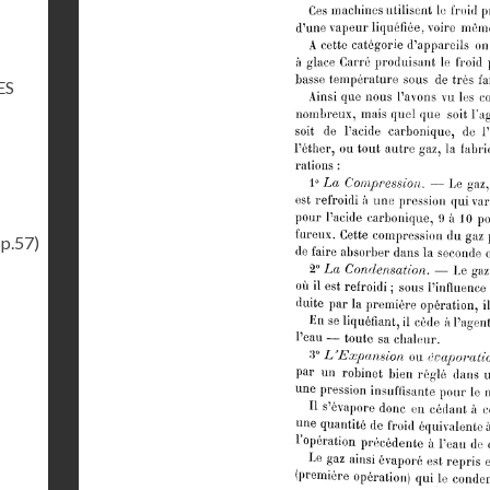
ES
(p.57)