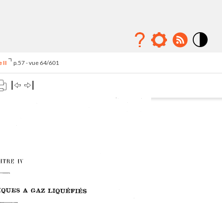
Mode
contraste
 II
p.57 - vue 64/601
élévé