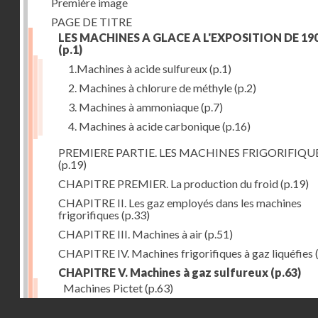
Première image
PAGE DE TITRE
LES MACHINES A GLACE A L'EXPOSITION DE 19
(p.1)
1.Machines à acide sulfureux
(p.1)
2. Machines à chlorure de méthyle
(p.2)
3. Machines à ammoniaque
(p.7)
4. Machines à acide carbonique
(p.16)
PREMIERE PARTIE. LES MACHINES FRIGORIFIQU
(p.19)
CHAPITRE PREMIER. La production du froid
(p.19)
CHAPITRE II. Les gaz employés dans les machines
frigorifiques
(p.33)
CHAPITRE III. Machines à air
(p.51)
CHAPITRE IV. Machines frigorifiques à gaz liquéfies
CHAPITRE V. Machines à gaz sulfureux
(p.63)
Machines Pictet
(p.63)
Droits réservés - CNAM
Machines Cambier
(p.93)