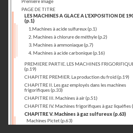
Première image
PAGE DE TITRE
LES MACHINES A GLACE A L'EXPOSITION DE 19
(p.1)
1.Machines à acide sulfureux
(p.1)
2. Machines à chlorure de méthyle
(p.2)
3. Machines à ammoniaque
(p.7)
4. Machines à acide carbonique
(p.16)
PREMIERE PARTIE. LES MACHINES FRIGORIFIQU
(p.19)
CHAPITRE PREMIER. La production du froid
(p.19)
CHAPITRE II. Les gaz employés dans les machines
frigorifiques
(p.33)
CHAPITRE III. Machines à air
(p.51)
CHAPITRE IV. Machines frigorifiques à gaz liquéfies
CHAPITRE V. Machines à gaz sulfureux
(p.63)
Machines Pictet
(p.63)
Droits réservés - CNAM
Machines Cambier
(p.93)