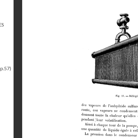
ES
(p.57)