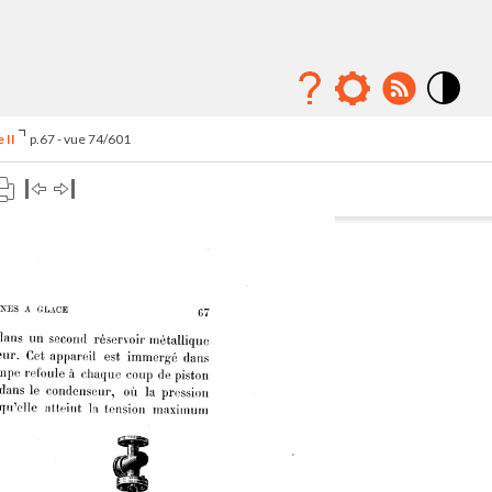
Mode
contraste
 II
p.67 - vue 74/601
élévé