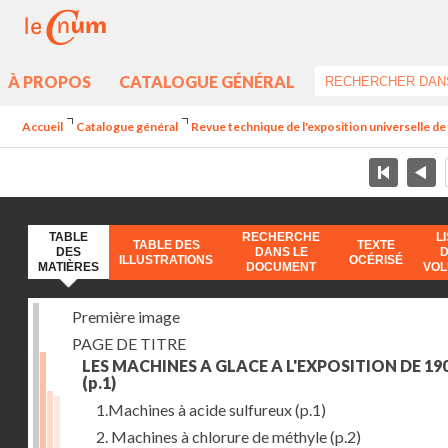
À PROPOS
CATALOGUE GÉNÉRAL
Accueil
Catalogue général
Revue technique de l'exposition universelle d
TABLE
RECHERCHE
L
TABLE DES
TEXTE
DES
DANS LE
ILLUSTRATIONS
OCÉRISÉ
MATIÈRES
DOCUMENT
VO
Première image
PAGE DE TITRE
LES MACHINES A GLACE A L'EXPOSITION DE 19
(p.1)
1.Machines à acide sulfureux
(p.1)
2. Machines à chlorure de méthyle
(p.2)