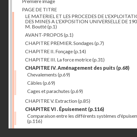
Première image
PAGE DE TITRE
LE MATERIEL ET LES PROCEDES DE L'EXPLOITAT
DES MINES A L'EXPOSITION UNIVERSELLE DE 190
M. Boutté
(p.1)
AVANT-PROPOS
(p.1)
CHAPITRE PREMIER. Sondages
(p.7)
CHAPITRE II. Fonçage
(p.14)
CHAPITRE III. La force motrice
(p.31)
CHAPITRE IV. Aménagement des puits
(p.68)
Chevalements
(p.69)
Câbles
(p.69)
Cages et parachutes
(p.69)
CHAPITRE V. Extraction
(p.85)
CHAPITRE VI . Épuisement
(p.116)
Comparaison entre les différents systèmes d'épuise
(p.116)
CHAPITRE VII. Méthodes d'exploitation
(p.139)
Droits réservés - CNAM