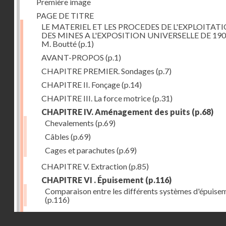
Première image
PAGE DE TITRE
LE MATERIEL ET LES PROCEDES DE L'EXPLOITAT
DES MINES A L'EXPOSITION UNIVERSELLE DE 190
M. Boutté
(p.1)
AVANT-PROPOS
(p.1)
CHAPITRE PREMIER. Sondages
(p.7)
CHAPITRE II. Fonçage
(p.14)
CHAPITRE III. La force motrice
(p.31)
CHAPITRE IV. Aménagement des puits
(p.68)
Chevalements
(p.69)
Câbles
(p.69)
Cages et parachutes
(p.69)
CHAPITRE V. Extraction
(p.85)
CHAPITRE VI . Épuisement
(p.116)
Comparaison entre les différents systèmes d'épuise
(p.116)
CHAPITRE VII. Méthodes d'exploitation
(p.139)
Droits réservés - CNAM