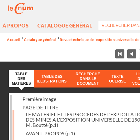
À PROPOS
CATALOGUE GÉNÉRAL
Accueil
Catalogue général
Revue technique de l'exposition universelle d
TABLE
RECHERCHE
L
TABLE DES
TEXTE
DES
DANS LE
ILLUSTRATIONS
OCÉRISÉ
MATIÈRES
DOCUMENT
VO
Première image
PAGE DE TITRE
LE MATERIEL ET LES PROCEDES DE L'EXPLOITAT
DES MINES A L'EXPOSITION UNIVERSELLE DE 190
M. Boutté
(p.1)
AVANT-PROPOS
(p.1)