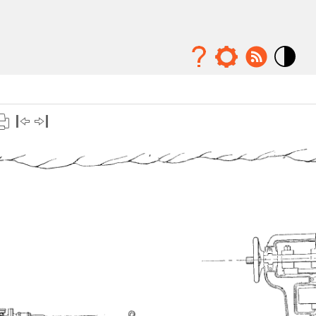
Mode
contraste
élévé