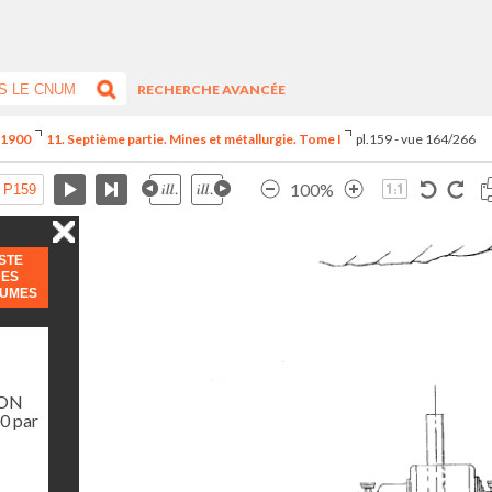
RECHERCHE AVANCÉE
e 1900
11. Septième partie. Mines et métallurgie. Tome I
pl.159 - vue 164/266
100%
ISTE
DES
LUMES
ION
0 par