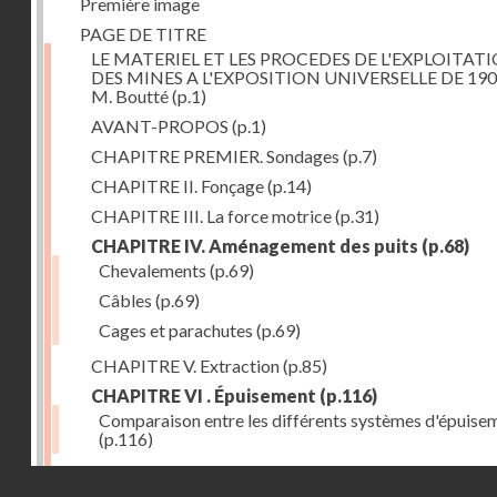
Première image
PAGE DE TITRE
LE MATERIEL ET LES PROCEDES DE L'EXPLOITAT
DES MINES A L'EXPOSITION UNIVERSELLE DE 190
M. Boutté
(p.1)
AVANT-PROPOS
(p.1)
CHAPITRE PREMIER. Sondages
(p.7)
CHAPITRE II. Fonçage
(p.14)
CHAPITRE III. La force motrice
(p.31)
CHAPITRE IV. Aménagement des puits
(p.68)
Chevalements
(p.69)
Câbles
(p.69)
Cages et parachutes
(p.69)
CHAPITRE V. Extraction
(p.85)
CHAPITRE VI . Épuisement
(p.116)
Comparaison entre les différents systèmes d'épuise
(p.116)
CHAPITRE VII. Méthodes d'exploitation
(p.139)
Droits réservés - CNAM