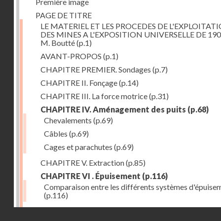
Première image
PAGE DE TITRE
LE MATERIEL ET LES PROCEDES DE L'EXPLOITAT
DES MINES A L'EXPOSITION UNIVERSELLE DE 190
M. Boutté
(p.1)
AVANT-PROPOS
(p.1)
CHAPITRE PREMIER. Sondages
(p.7)
CHAPITRE II. Fonçage
(p.14)
CHAPITRE III. La force motrice
(p.31)
CHAPITRE IV. Aménagement des puits
(p.68)
Chevalements
(p.69)
Câbles
(p.69)
Cages et parachutes
(p.69)
CHAPITRE V. Extraction
(p.85)
CHAPITRE VI . Épuisement
(p.116)
Comparaison entre les différents systèmes d'épuise
(p.116)
CHAPITRE VII. Méthodes d'exploitation
(p.139)
Droits réservés - CNAM