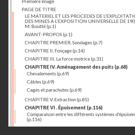
Première image
PAGE DE TITRE
LE MATERIEL ET LES PROCEDES DE L'EXPLOITAT
DES MINES A L'EXPOSITION UNIVERSELLE DE 190
M. Boutté
(p.1)
AVANT-PROPOS
(p.1)
CHAPITRE PREMIER. Sondages
(p.7)
CHAPITRE II. Fonçage
(p.14)
CHAPITRE III. La force motrice
(p.31)
CHAPITRE IV. Aménagement des puits
(p.68)
Chevalements
(p.69)
Câbles
(p.69)
Cages et parachutes
(p.69)
CHAPITRE V. Extraction
(p.85)
CHAPITRE VI . Épuisement
(p.116)
Comparaison entre les différents systèmes d'épuise
(p.116)
CHAPITRE VII. Méthodes d'exploitation
(p.139)
Droits réservés - CNAM