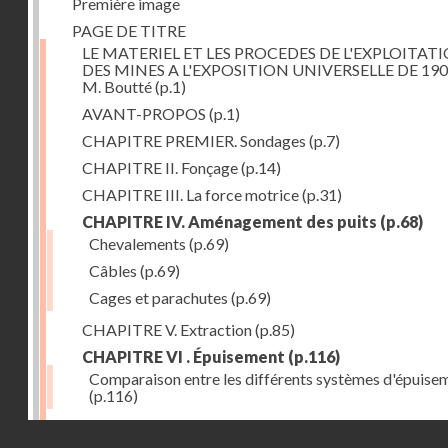
Première image
PAGE DE TITRE
LE MATERIEL ET LES PROCEDES DE L'EXPLOITAT
DES MINES A L'EXPOSITION UNIVERSELLE DE 190
M. Boutté
(p.1)
AVANT-PROPOS
(p.1)
CHAPITRE PREMIER. Sondages
(p.7)
CHAPITRE II. Fonçage
(p.14)
CHAPITRE III. La force motrice
(p.31)
CHAPITRE IV. Aménagement des puits
(p.68)
Chevalements
(p.69)
Câbles
(p.69)
Cages et parachutes
(p.69)
CHAPITRE V. Extraction
(p.85)
CHAPITRE VI . Épuisement
(p.116)
Comparaison entre les différents systèmes d'épuise
(p.116)
CHAPITRE VII. Méthodes d'exploitation
(p.139)
Droits réservés - CNAM