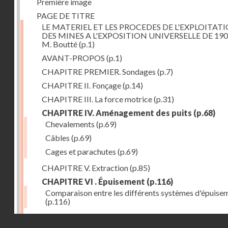
Première image
PAGE DE TITRE
LE MATERIEL ET LES PROCEDES DE L'EXPLOITAT
DES MINES A L'EXPOSITION UNIVERSELLE DE 190
M. Boutté
(p.1)
AVANT-PROPOS
(p.1)
CHAPITRE PREMIER. Sondages
(p.7)
CHAPITRE II. Fonçage
(p.14)
CHAPITRE III. La force motrice
(p.31)
CHAPITRE IV. Aménagement des puits
(p.68)
Chevalements
(p.69)
Câbles
(p.69)
Cages et parachutes
(p.69)
CHAPITRE V. Extraction
(p.85)
CHAPITRE VI . Épuisement
(p.116)
Comparaison entre les différents systèmes d'épuise
(p.116)
CHAPITRE VII. Méthodes d'exploitation
(p.139)
Droits réservés - CNAM