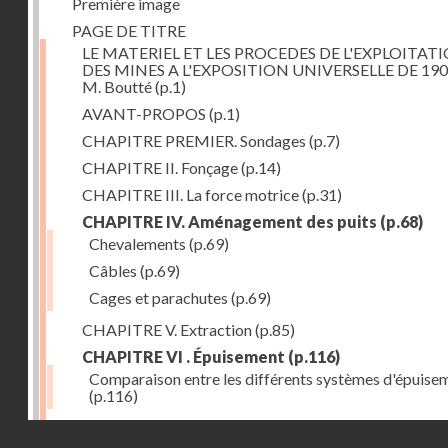
Première image
PAGE DE TITRE
LE MATERIEL ET LES PROCEDES DE L'EXPLOITAT
DES MINES A L'EXPOSITION UNIVERSELLE DE 190
M. Boutté
(p.1)
AVANT-PROPOS
(p.1)
CHAPITRE PREMIER. Sondages
(p.7)
CHAPITRE II. Fonçage
(p.14)
CHAPITRE III. La force motrice
(p.31)
CHAPITRE IV. Aménagement des puits
(p.68)
Chevalements
(p.69)
Câbles
(p.69)
Cages et parachutes
(p.69)
CHAPITRE V. Extraction
(p.85)
CHAPITRE VI . Épuisement
(p.116)
Comparaison entre les différents systèmes d'épuise
(p.116)
CHAPITRE VII. Méthodes d'exploitation
(p.139)
Droits réservés - CNAM