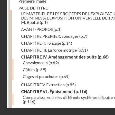
Première image
PAGE DE TITRE
LE MATERIEL ET LES PROCEDES DE L'EXPLOITAT
DES MINES A L'EXPOSITION UNIVERSELLE DE 190
M. Boutté
(p.1)
AVANT-PROPOS
(p.1)
CHAPITRE PREMIER. Sondages
(p.7)
CHAPITRE II. Fonçage
(p.14)
CHAPITRE III. La force motrice
(p.31)
CHAPITRE IV. Aménagement des puits
(p.68)
Chevalements
(p.69)
Câbles
(p.69)
Cages et parachutes
(p.69)
CHAPITRE V. Extraction
(p.85)
CHAPITRE VI . Épuisement
(p.116)
Comparaison entre les différents systèmes d'épuise
(p.116)
CHAPITRE VII. Méthodes d'exploitation
(p.139)
Droits réservés - CNAM