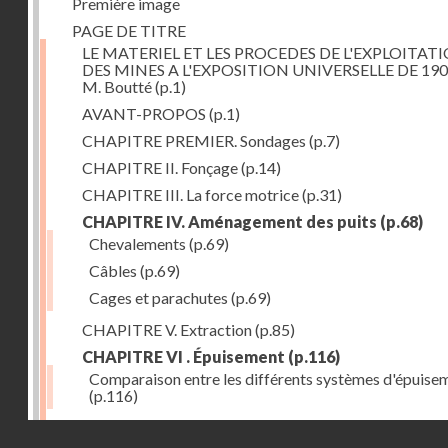
Première image
PAGE DE TITRE
LE MATERIEL ET LES PROCEDES DE L'EXPLOITAT
DES MINES A L'EXPOSITION UNIVERSELLE DE 190
M. Boutté
(p.1)
AVANT-PROPOS
(p.1)
CHAPITRE PREMIER. Sondages
(p.7)
CHAPITRE II. Fonçage
(p.14)
CHAPITRE III. La force motrice
(p.31)
CHAPITRE IV. Aménagement des puits
(p.68)
Chevalements
(p.69)
Câbles
(p.69)
Cages et parachutes
(p.69)
CHAPITRE V. Extraction
(p.85)
CHAPITRE VI . Épuisement
(p.116)
Comparaison entre les différents systèmes d'épuise
(p.116)
CHAPITRE VII. Méthodes d'exploitation
(p.139)
Droits réservés - CNAM