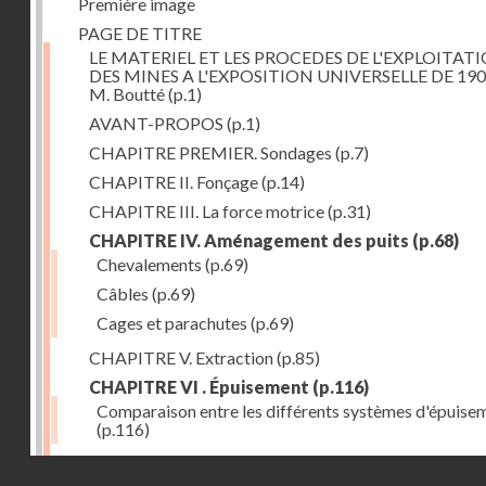
Première image
PAGE DE TITRE
LE MATERIEL ET LES PROCEDES DE L'EXPLOITAT
DES MINES A L'EXPOSITION UNIVERSELLE DE 190
M. Boutté
(p.1)
AVANT-PROPOS
(p.1)
CHAPITRE PREMIER. Sondages
(p.7)
CHAPITRE II. Fonçage
(p.14)
CHAPITRE III. La force motrice
(p.31)
CHAPITRE IV. Aménagement des puits
(p.68)
Chevalements
(p.69)
Câbles
(p.69)
Cages et parachutes
(p.69)
CHAPITRE V. Extraction
(p.85)
CHAPITRE VI . Épuisement
(p.116)
Comparaison entre les différents systèmes d'épuise
(p.116)
CHAPITRE VII. Méthodes d'exploitation
(p.139)
Droits réservés - CNAM