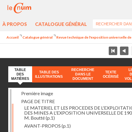
À PROPOS
CATALOGUE GÉNÉRAL
Accueil
Catalogue général
Revue technique de l'exposition universelle d
TABLE
RECHERCHE
L
TABLE DES
TEXTE
DES
DANS LE
ILLUSTRATIONS
OCÉRISÉ
MATIÈRES
DOCUMENT
VO
Première image
PAGE DE TITRE
LE MATERIEL ET LES PROCEDES DE L'EXPLOITAT
DES MINES A L'EXPOSITION UNIVERSELLE DE 190
M. Boutté
(p.1)
AVANT-PROPOS
(p.1)