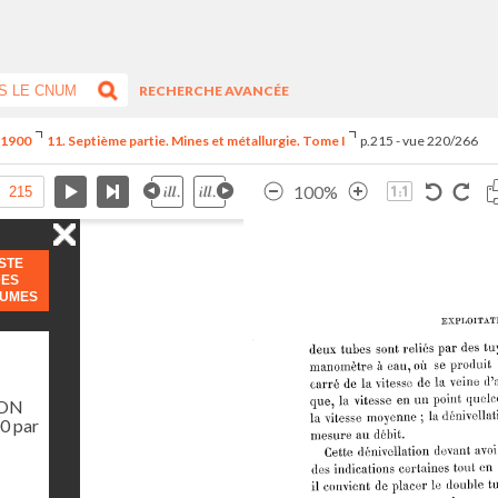
RECHERCHE AVANCÉE
e 1900
11. Septième partie. Mines et métallurgie. Tome I
p.215 - vue 220/266
100%
ISTE
DES
LUMES
ION
0 par