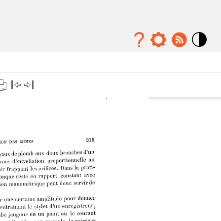
Mode
contraste
élévé