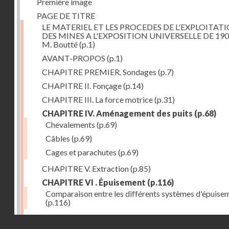
Première image
PAGE DE TITRE
LE MATERIEL ET LES PROCEDES DE L'EXPLOITAT
DES MINES A L'EXPOSITION UNIVERSELLE DE 190
M. Boutté
(p.1)
AVANT-PROPOS
(p.1)
CHAPITRE PREMIER. Sondages
(p.7)
CHAPITRE II. Fonçage
(p.14)
CHAPITRE III. La force motrice
(p.31)
CHAPITRE IV. Aménagement des puits
(p.68)
Chevalements
(p.69)
Câbles
(p.69)
Cages et parachutes
(p.69)
CHAPITRE V. Extraction
(p.85)
CHAPITRE VI . Épuisement
(p.116)
Comparaison entre les différents systèmes d'épuise
(p.116)
CHAPITRE VII. Méthodes d'exploitation
(p.139)
Droits réservés - CNAM