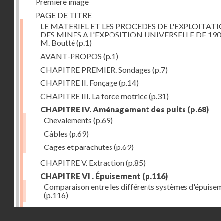
Première image
PAGE DE TITRE
LE MATERIEL ET LES PROCEDES DE L'EXPLOITAT
DES MINES A L'EXPOSITION UNIVERSELLE DE 190
M. Boutté
(p.1)
AVANT-PROPOS
(p.1)
CHAPITRE PREMIER. Sondages
(p.7)
CHAPITRE II. Fonçage
(p.14)
CHAPITRE III. La force motrice
(p.31)
CHAPITRE IV. Aménagement des puits
(p.68)
Chevalements
(p.69)
Câbles
(p.69)
Cages et parachutes
(p.69)
CHAPITRE V. Extraction
(p.85)
CHAPITRE VI . Épuisement
(p.116)
Comparaison entre les différents systèmes d'épuise
(p.116)
CHAPITRE VII. Méthodes d'exploitation
(p.139)
Droits réservés - CNAM