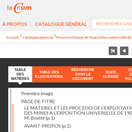
À PROPOS
CATALOGUE GÉNÉRAL
Accueil
Catalogue général
Revue technique de l'exposition universelle d
TABLE
RECHERCHE
L
TABLE DES
TEXTE
DES
DANS LE
ILLUSTRATIONS
OCÉRISÉ
MATIÈRES
DOCUMENT
VO
Première image
PAGE DE TITRE
LE MATERIEL ET LES PROCEDES DE L'EXPLOITAT
DES MINES A L'EXPOSITION UNIVERSELLE DE 190
M. Boutté
(p.1)
AVANT-PROPOS
(p.1)