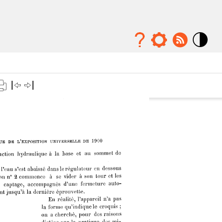
Mode
contraste
élévé