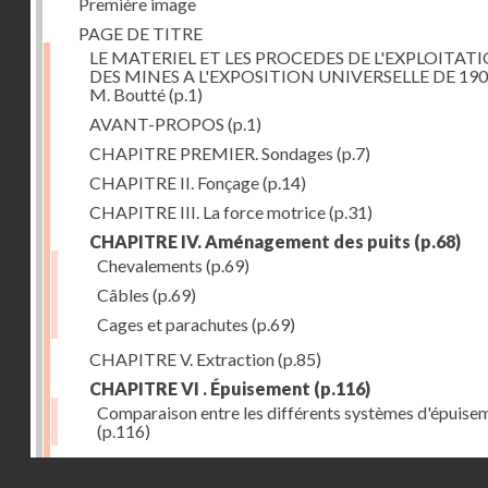
Première image
PAGE DE TITRE
LE MATERIEL ET LES PROCEDES DE L'EXPLOITAT
DES MINES A L'EXPOSITION UNIVERSELLE DE 190
M. Boutté
(p.1)
AVANT-PROPOS
(p.1)
CHAPITRE PREMIER. Sondages
(p.7)
CHAPITRE II. Fonçage
(p.14)
CHAPITRE III. La force motrice
(p.31)
CHAPITRE IV. Aménagement des puits
(p.68)
Chevalements
(p.69)
Câbles
(p.69)
Cages et parachutes
(p.69)
CHAPITRE V. Extraction
(p.85)
CHAPITRE VI . Épuisement
(p.116)
Comparaison entre les différents systèmes d'épuise
(p.116)
CHAPITRE VII. Méthodes d'exploitation
(p.139)
Droits réservés - CNAM