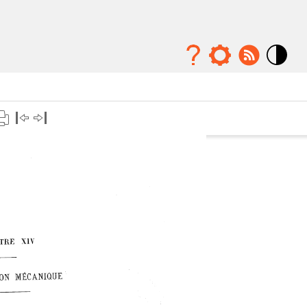
Mode
contraste
élévé