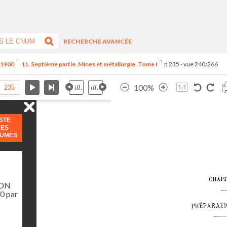
RECHERCHE AVANCÉE
e 1900
11. Septième partie. Mines et métallurgie. Tome I
p.235 - vue 240/266
100%
ISTE
DES
LUMES
ION
0 par