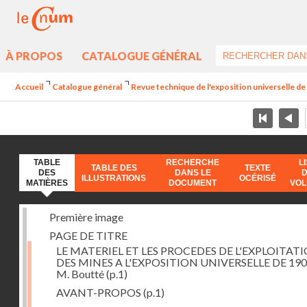
À PROPOS
CATALOGUE GÉNÉRAL
Accueil
Catalogue général
Revue technique de l'exposition universelle d
TABLE
RECHERCHE
L
TABLE DES
TEXTE
DES
DANS LE
ILLUSTRATIONS
OCÉRISÉ
MATIÈRES
DOCUMENT
VO
Première image
PAGE DE TITRE
LE MATERIEL ET LES PROCEDES DE L'EXPLOITAT
DES MINES A L'EXPOSITION UNIVERSELLE DE 190
M. Boutté
(p.1)
AVANT-PROPOS
(p.1)