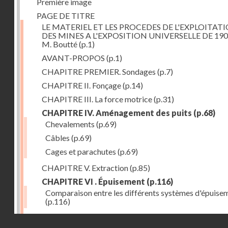
Première image
PAGE DE TITRE
LE MATERIEL ET LES PROCEDES DE L'EXPLOITAT
DES MINES A L'EXPOSITION UNIVERSELLE DE 190
M. Boutté
(p.1)
AVANT-PROPOS
(p.1)
CHAPITRE PREMIER. Sondages
(p.7)
CHAPITRE II. Fonçage
(p.14)
CHAPITRE III. La force motrice
(p.31)
CHAPITRE IV. Aménagement des puits
(p.68)
Chevalements
(p.69)
Câbles
(p.69)
Cages et parachutes
(p.69)
CHAPITRE V. Extraction
(p.85)
CHAPITRE VI . Épuisement
(p.116)
Comparaison entre les différents systèmes d'épuise
(p.116)
CHAPITRE VII. Méthodes d'exploitation
(p.139)
Droits réservés - CNAM