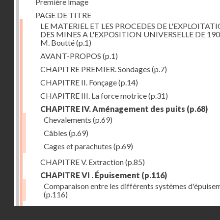
Première image
PAGE DE TITRE
LE MATERIEL ET LES PROCEDES DE L'EXPLOITAT
DES MINES A L'EXPOSITION UNIVERSELLE DE 190
M. Boutté
(p.1)
AVANT-PROPOS
(p.1)
CHAPITRE PREMIER. Sondages
(p.7)
CHAPITRE II. Fonçage
(p.14)
CHAPITRE III. La force motrice
(p.31)
CHAPITRE IV. Aménagement des puits
(p.68)
Chevalements
(p.69)
Câbles
(p.69)
Cages et parachutes
(p.69)
CHAPITRE V. Extraction
(p.85)
CHAPITRE VI . Épuisement
(p.116)
Comparaison entre les différents systèmes d'épuise
(p.116)
CHAPITRE VII. Méthodes d'exploitation
(p.139)
Droits réservés - CNAM