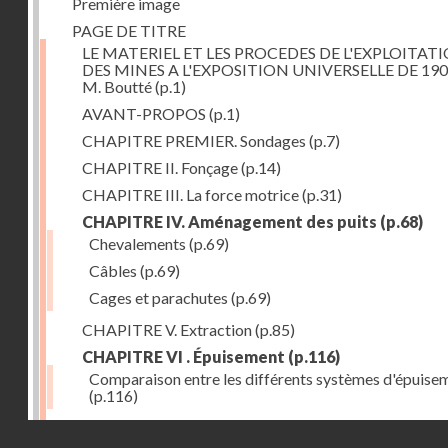
Première image
PAGE DE TITRE
LE MATERIEL ET LES PROCEDES DE L'EXPLOITAT
DES MINES A L'EXPOSITION UNIVERSELLE DE 190
M. Boutté
(p.1)
AVANT-PROPOS
(p.1)
CHAPITRE PREMIER. Sondages
(p.7)
CHAPITRE II. Fonçage
(p.14)
CHAPITRE III. La force motrice
(p.31)
CHAPITRE IV. Aménagement des puits
(p.68)
Chevalements
(p.69)
Câbles
(p.69)
Cages et parachutes
(p.69)
CHAPITRE V. Extraction
(p.85)
CHAPITRE VI . Épuisement
(p.116)
Comparaison entre les différents systèmes d'épuise
(p.116)
CHAPITRE VII. Méthodes d'exploitation
(p.139)
Droits réservés - CNAM