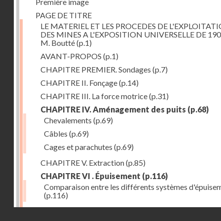
Première image
PAGE DE TITRE
LE MATERIEL ET LES PROCEDES DE L'EXPLOITAT
DES MINES A L'EXPOSITION UNIVERSELLE DE 190
M. Boutté
(p.1)
AVANT-PROPOS
(p.1)
CHAPITRE PREMIER. Sondages
(p.7)
CHAPITRE II. Fonçage
(p.14)
CHAPITRE III. La force motrice
(p.31)
CHAPITRE IV. Aménagement des puits
(p.68)
Chevalements
(p.69)
Câbles
(p.69)
Cages et parachutes
(p.69)
CHAPITRE V. Extraction
(p.85)
CHAPITRE VI . Épuisement
(p.116)
Comparaison entre les différents systèmes d'épuise
(p.116)
CHAPITRE VII. Méthodes d'exploitation
(p.139)
Droits réservés - CNAM