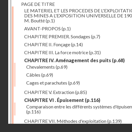
PAGE DE TITRE
LE MATERIEL ET LES PROCEDES DE L'EXPLOITAT
DES MINES A L'EXPOSITION UNIVERSELLE DE 190
M. Boutté
(p.1)
AVANT-PROPOS
(p.1)
CHAPITRE PREMIER. Sondages
(p.7)
CHAPITRE II. Fonçage
(p.14)
CHAPITRE III. La force motrice
(p.31)
CHAPITRE IV. Aménagement des puits
(p.68)
Chevalements
(p.69)
Câbles
(p.69)
Cages et parachutes
(p.69)
CHAPITRE V. Extraction
(p.85)
CHAPITRE VI . Épuisement
(p.116)
Comparaison entre les différents systèmes d'épuise
(p.116)
CHAPITRE VII. Méthodes d'exploitation
(p.139)
Droits réservés - CNAM
CHAPITRE VIII. Abatage
(p.150)