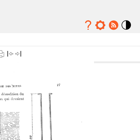
Mode
contraste
élévé