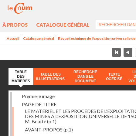
À PROPOS
CATALOGUE GÉNÉRAL
Accueil
Catalogue général
Revue technique de l'exposition universelle d
TABLE
RECHERCHE
L
TABLE DES
TEXTE
DES
DANS LE
ILLUSTRATIONS
OCÉRISÉ
MATIÈRES
DOCUMENT
VO
Première image
PAGE DE TITRE
LE MATERIEL ET LES PROCEDES DE L'EXPLOITAT
DES MINES A L'EXPOSITION UNIVERSELLE DE 190
M. Boutté
(p.1)
AVANT-PROPOS
(p.1)