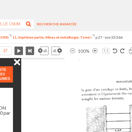
RECHERCHE AVANCÉE
e 1900
11. Septième partie. Mines et métallurgie. Tome I
p.27 - vue 32/266
100%
ISTE
DES
LUMES
ION
0 par