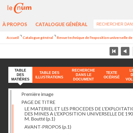
À PROPOS
CATALOGUE GÉNÉRAL
Accueil
Catalogue général
Revue technique de l'exposition universelle d
TABLE
RECHERCHE
L
TABLE DES
TEXTE
DES
DANS LE
ILLUSTRATIONS
OCÉRISÉ
MATIÈRES
DOCUMENT
VO
Première image
PAGE DE TITRE
LE MATERIEL ET LES PROCEDES DE L'EXPLOITAT
DES MINES A L'EXPOSITION UNIVERSELLE DE 190
M. Boutté
(p.1)
AVANT-PROPOS
(p.1)