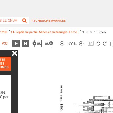
RECHERCHE AVANCÉE
e 1900
11. Septième partie. Mines et métallurgie. Tome I
pl.33 - vue 38/266
100%
ISTE
DES
LUMES
ION
0 par