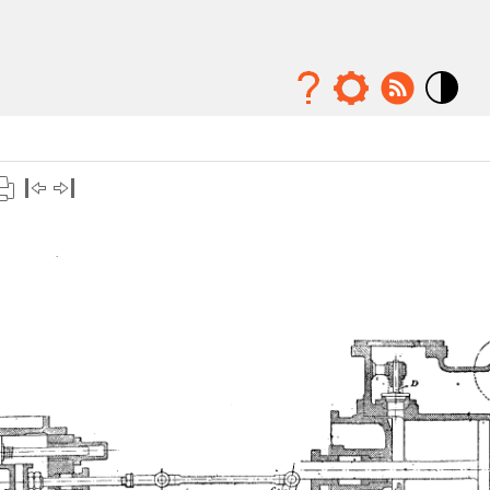
Mode
contraste
élévé