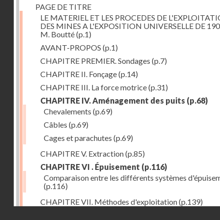
PAGE DE TITRE
LE MATERIEL ET LES PROCEDES DE L'EXPLOITAT
DES MINES A L'EXPOSITION UNIVERSELLE DE 190
M. Boutté
(p.1)
AVANT-PROPOS
(p.1)
CHAPITRE PREMIER. Sondages
(p.7)
CHAPITRE II. Fonçage
(p.14)
CHAPITRE III. La force motrice
(p.31)
CHAPITRE IV. Aménagement des puits
(p.68)
Chevalements
(p.69)
Câbles
(p.69)
Cages et parachutes
(p.69)
CHAPITRE V. Extraction
(p.85)
CHAPITRE VI . Épuisement
(p.116)
Comparaison entre les différents systèmes d'épuise
(p.116)
CHAPITRE VII. Méthodes d'exploitation
(p.139)
Droits réservés - CNAM
CHAPITRE VIII. Abatage
(p.150)